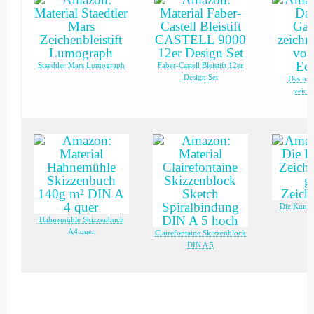
Staedtler Mars Lumograph
Faber-Castell Bleistift 12er
Design Set
Das neu
zeich
Die Kunst
Hahnemühle Skizzenbuch
A4 quer
Clairefontaine Skizzenblock
DIN A 5