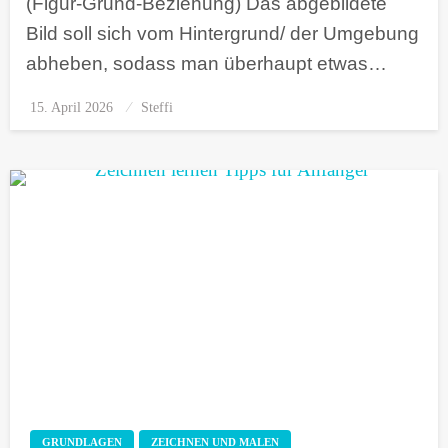
(Figur-Grund-Beziehung) Das abgebildete
Bild soll sich vom Hintergrund/ der Umgebung
abheben, sodass man überhaupt etwas…
15. April 2026
Posted
Steffi
on
GRUNDLAGEN
ZEICHNEN UND MALEN