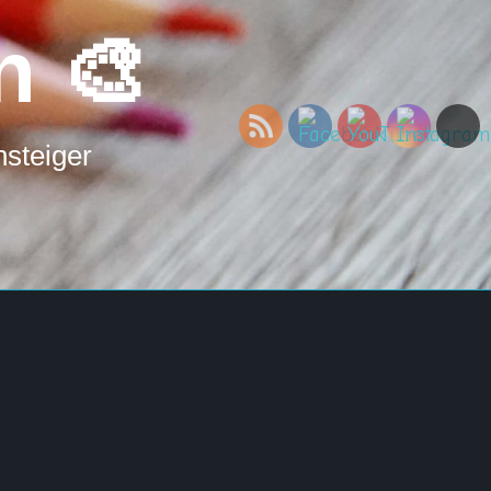
n 🎨
nsteiger