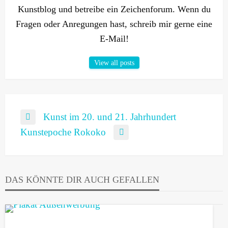
Kunstblog und betreibe ein Zeichenforum. Wenn du
Fragen oder Anregungen hast, schreib mir gerne eine
E-Mail!
View all posts
Beitragsnavigation
Kunst im 20. und 21. Jahrhundert
Previous
Post
Kunstepoche Rokoko
Next
Post
DAS KÖNNTE DIR AUCH GEFALLEN