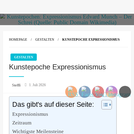
Skip
to
content
HOMEPAGE
GESTALTEN
KUNSTEPOCHE EXPRESSIONISMUS
GESTALTEN
Kunstepoche Expressionismus
Posted
Steffi
1. Juli 2026
on
Das gibt's auf dieser Seite:
Expressionismus
Zeitraum
Wichtigste Meilensteine