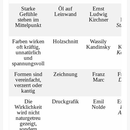
Starke
Öl auf
Ernst
Er
Gefühle
Leinwand
Ludwig
Lu
stehen im
Kirchner
Kirc
Mittelpunkt
Straß
Be
Farben wirken
Holzschnitt
Wassily
Was
oft kräftig,
Kandinsky
Kand
unnatürlich
Kompo
und
V
spannungsvoll
Formen sind
Zeichnung
Franz
Franz
vereinfacht,
Marc
Die 
verzerrt oder
bl
kantig
Pf
Die
Druckgrafik
Emil
Emil 
Wirklichkeit
Nolde
Das 
wird nicht
Aben
naturgetreu
gezeigt,
sondern