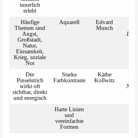
innerlich
erlebt
Häufige
Aquarell
Edvard
Ed
Themen sind
Munch
Mu
Angst,
Der 
Großstadt,
Natur,
Einsamkeit,
Krieg, soziale
Not
Der
Starke
Käthe
Kä
Pinselstrich
Farbkontraste
Kollwitz
Koll
wirkt oft
Nie 
sichtbar, direkt
Kr
und energisch
Harte Linien
und
vereinfachte
Formen