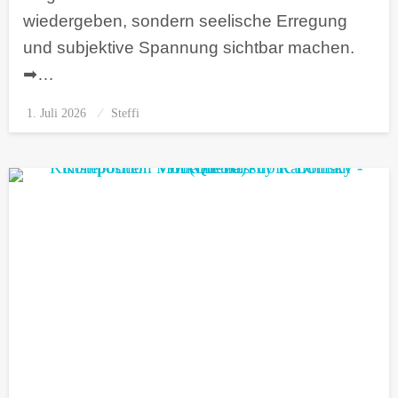
wiedergeben, sondern seelische Erregung
und subjektive Spannung sichtbar machen.
➡…
1. Juli 2026
Posted
Steffi
on