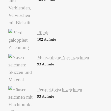
Pferde
102 Aufrufe
Menschliche Nase zeichnen
93 Aufrufe
Perspektivisch zeichnen
93 Aufrufe