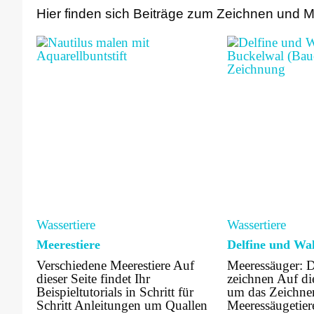
Hier finden sich Beiträge zum Zeichnen und M
Wassertiere
Wassertiere
Meerestiere
Delfine und Wa
Verschiedene Meerestiere Auf
Meeressäuger: D
dieser Seite findet Ihr
zeichnen Auf die
Beispieltutorials in Schritt für
um das Zeichne
Schritt Anleitungen um Quallen
Meeressäugetier