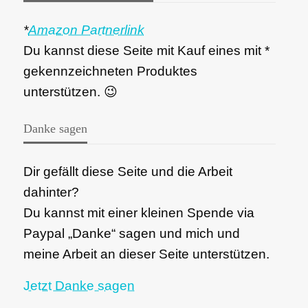
*
Amazon Partnerlink
Du kannst diese Seite mit Kauf eines mit *
gekennzeichneten Produktes
unterstützen. 😉
Danke sagen
Dir gefällt diese Seite und die Arbeit
dahinter?
Du kannst mit einer kleinen Spende via
Paypal „Danke“ sagen und mich und
meine Arbeit an dieser Seite unterstützen.
Jetzt Danke sagen