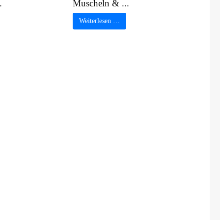
.
Muscheln & ...
Weiterlesen …