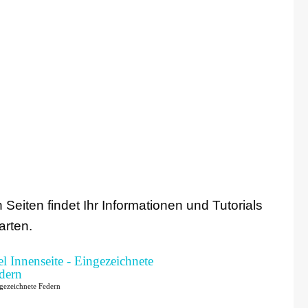
Seiten findet Ihr Informationen und Tutorials
arten.
ngezeichnete Federn