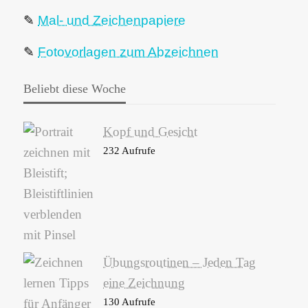
✎
Mal- und Zeichenpapiere
✎
Fotovorlagen zum Abzeichnen
Beliebt diese Woche
Kopf und Gesicht
232 Aufrufe
Übungsroutinen – Jeden Tag
eine Zeichnung
130 Aufrufe