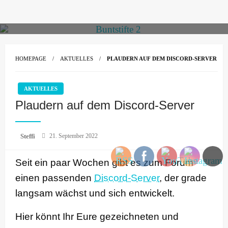
Skip
to
content
HOMEPAGE
AKTUELLES
PLAUDERN AUF DEM DISCORD-SERVER
AKTUELLES
Plaudern auf dem Discord-Server
Posted
Steffi
21. September 2022
on
Seit ein paar Wochen gibt es zum Forum
einen passenden
Discord-Server
, der grade
langsam wächst und sich entwickelt.
Hier könnt Ihr Eure gezeichneten und