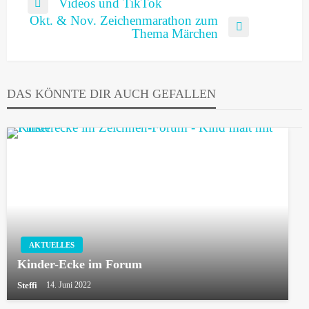
Beitragsnavigation
Videos und TikTok
Previous
Okt. & Nov. Zeichenmarathon zum
Post
Next
Thema Märchen
Post
DAS KÖNNTE DIR AUCH GEFALLEN
AKTUELLES
Kinder-Ecke im Forum
Steffi
14. Juni 2022