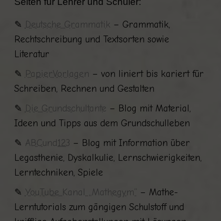
Seiten für Lehrer und Schüler:
✎
Deutsche Grammatik
– Grammatik,
Rechtschreibung und Textsorten sowie
Literatur
✎
PapierVorlagen
– von liniert bis kariert für
Schreiben, Rechnen und Gestalten
✎
Die Grundschultante
– Blog mit Material,
Ideen und Tipps aus dem Grundschulleben
✎
ABCund123
– Blog mit Information über
Legasthenie, Dyskalkulie, Lernschwierigkeiten,
Lerntechniken, Spiele
✎
YouTube Kanal „Mathegym“
–
Mathe-
Lerntutorials zum gängigen Schulstoff und