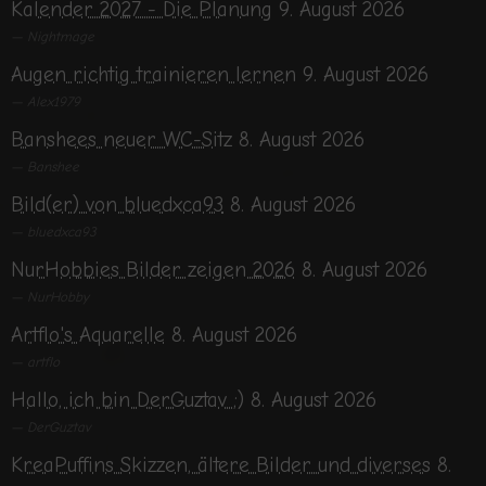
Kalender 2027 - Die Planung
9. August 2026
Nightmage
Augen richtig trainieren lernen
9. August 2026
Alex1979
Banshees neuer WC-Sitz
8. August 2026
Banshee
Bild(er) von bluedxca93
8. August 2026
bluedxca93
NurHobbies Bilder zeigen 2026
8. August 2026
NurHobby
Artflo's Aquarelle
8. August 2026
artflo
Hallo, ich bin DerGuztav ;)
8. August 2026
DerGuztav
KreaPuffins Skizzen, ältere Bilder und diverses
8.