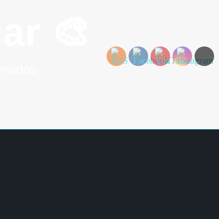
ar 🎨
ornados