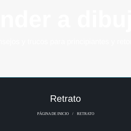
nder a dibuj
sejos y trucos para principiantes y ret
Retrato
PÁGINA DE INICIO
RETRATO