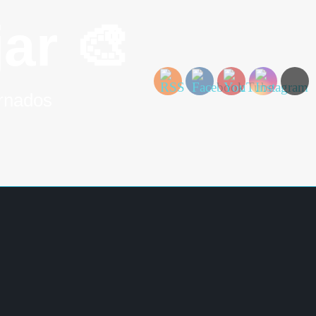
ar 🎨
ornados