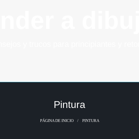
nder a dibuj
sejos y trucos para principiantes y ret
Pintura
PÁGINA DE INICIO
PINTURA