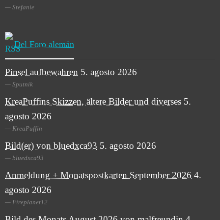
Stefanie
Del Foro alemán
Pinsel aufbewahren
5. agosto 2026
Sputnik
KreaPuffins Skizzen, ältere Bilder und diverses
5.
agosto 2026
KreaPuffin
Bild(er) von bluedxca93
5. agosto 2026
bluedxca93
Anmeldung + Monatspostkarten September 2026
4.
agosto 2026
Fireplanet12
Bild des Monats August 2026 von malfreundin
4.