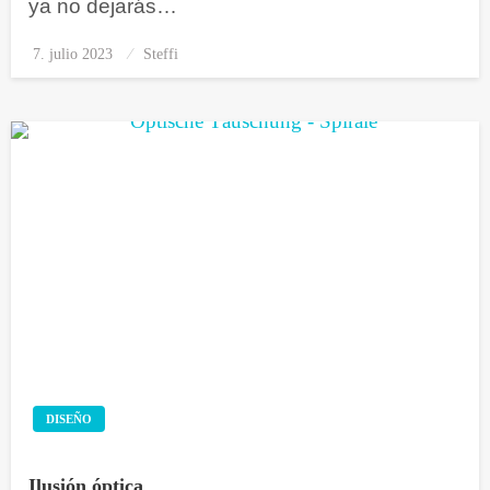
ya no dejarás…
7. julio 2023
Publicado
Steffi
el
DISEÑO
Ilusión óptica