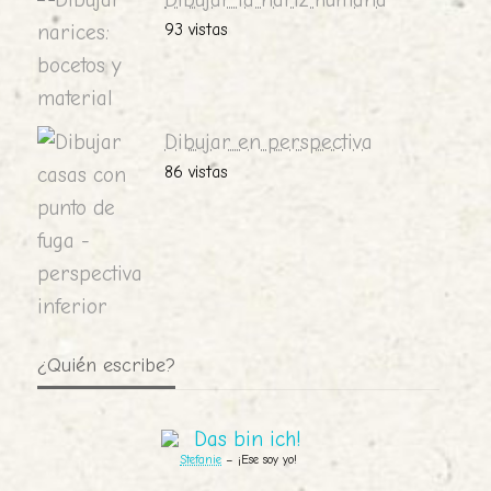
Dibujar la nariz humana
93 vistas
Dibujar en perspectiva
86 vistas
¿Quién escribe?
Stefanie
– ¡Ese soy yo!