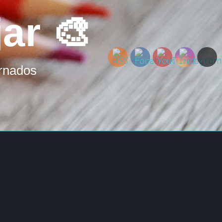
ar 🎨
ornados