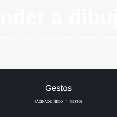
nder a dibuj
sejos y trucos para principiantes y ret
Gestos
PÁGINA DE INICIO
GESTOS