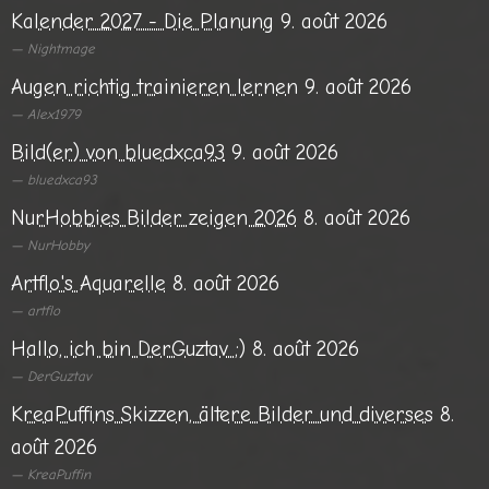
Kalender 2027 - Die Planung
9. août 2026
Nightmage
Augen richtig trainieren lernen
9. août 2026
Alex1979
Bild(er) von bluedxca93
9. août 2026
bluedxca93
NurHobbies Bilder zeigen 2026
8. août 2026
NurHobby
Artflo's Aquarelle
8. août 2026
artflo
Hallo, ich bin DerGuztav ;)
8. août 2026
DerGuztav
KreaPuffins Skizzen, ältere Bilder und diverses
8.
août 2026
KreaPuffin