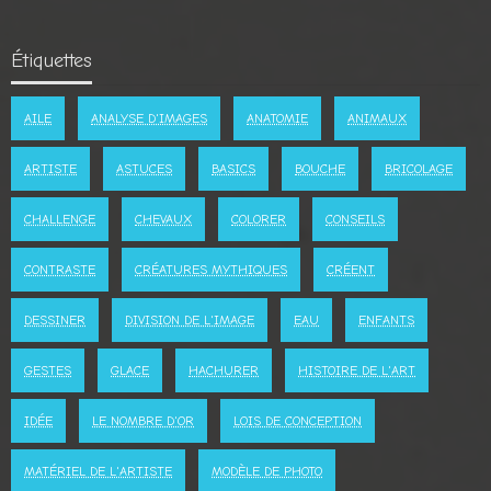
Étiquettes
AILE
ANALYSE D'IMAGES
ANATOMIE
ANIMAUX
ARTISTE
ASTUCES
BASICS
BOUCHE
BRICOLAGE
CHALLENGE
CHEVAUX
COLORER
CONSEILS
CONTRASTE
CRÉATURES MYTHIQUES
CRÉENT
DESSINER
DIVISION DE L'IMAGE
EAU
ENFANTS
GESTES
GLACE
HACHURER
HISTOIRE DE L'ART
IDÉE
LE NOMBRE D'OR
LOIS DE CONCEPTION
MATÉRIEL DE L'ARTISTE
MODÈLE DE PHOTO