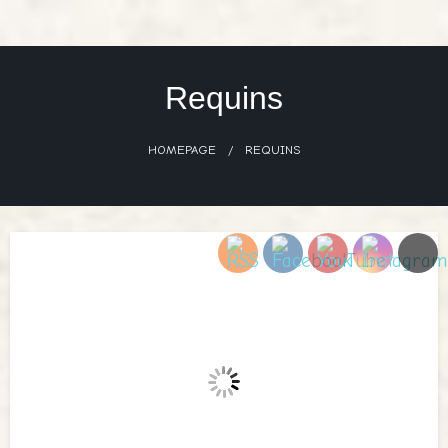
Skip
to
content
Requins
HOMEPAGE
REQUINS