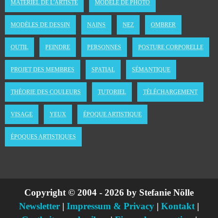
MATÉRIEL DE L'ARTISTE
MODÈLE DE PHOTO
MODÈLES DE DESSIN
NAINS
NEZ
OMBRER
OUTIL
PEINDRE
PERSONNES
POSTURE CORPORELLE
PROJET DES MEMBRES
SPATIAL
SÉMANTIQUE
THÉORIE DES COULEURS
TUTORIEL
TÉLÉCHARGEMENT
VISAGE
YEUX
ÉPOQUE ARTISTIQUE
ÉPOQUES ARTISTIQUES
Copyright © 2004 - 2026 by Stefanie Nölle
Newsletter
|
Impressum & Privacy
|
Kontakt
|