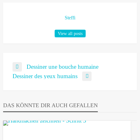
Steffi
View all posts
Navigation
Dessiner une bouche humaine
Previous
de
Post
Dessiner des yeux humains
Next
l’article
Post
DAS KÖNNTE DIR AUCH GEFALLEN