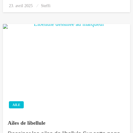
23. avril 2025
Posted
Steffi
on
AILE
Ailes de libellule