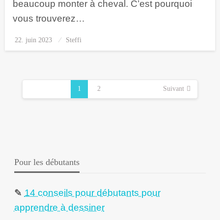
beaucoup monter à cheval. C’est pourquoi
vous trouverez…
22. juin 2023
Posted
Steffi
on
Pagination
des
1
2
Suivant
publications
Pour les débutants
✎
14 conseils pour débutants pour
apprendre à dessiner