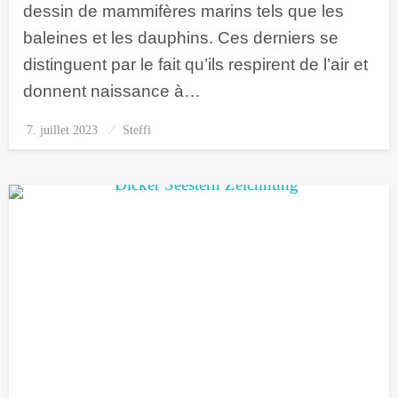
dessin de mammifères marins tels que les
baleines et les dauphins. Ces derniers se
distinguent par le fait qu’ils respirent de l’air et
donnent naissance à…
7. juillet 2023
Posted
Steffi
on