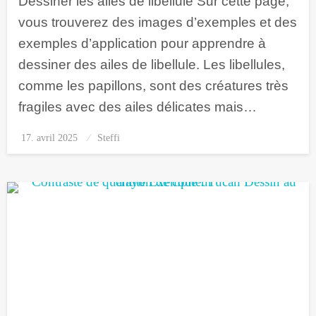
Dessiner les ailes de libellule Sur cette page,
vous trouverez des images d’exemples et des
exemples d’application pour apprendre à
dessiner des ailes de libellule. Les libellules,
comme les papillons, sont des créatures très
fragiles avec des ailes délicates mais…
17. avril 2025
Posted
Steffi
on