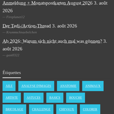
Anmeldung + Monatspostkarten August 2026
3. août
2026
Fireplanet12
Der Tedi-/Action-Thread
3. août 2026
Krummschnaebelchen
Ab 2026: Warum sich nicht auch mal was gönnen?
3.
août 2026
gast0322
Étiquettes
AILE
ANALYSE D'IMAGES
ANATOMIE
ANIMAUX
ARTISTE
ASTUCES
BASICS
BOUCHE
BRICOLAGE
CHALLENGE
CHEVAUX
COLORER