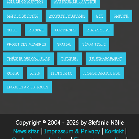
LOIS DE CONCEPTION
MATÉRIEL DE L'ARTISTE
MODÈLE DE PHOTO
MODÈLES DE DESSIN
NEZ
OMBRER
OUTIL
PEINDRE
PERSONNES
PERSPECTIVE
PROJET DES MEMBRES
SPATIAL
SÉMANTIQUE
THÉORIE DES COULEURS
TUTORIEL
TÉLÉCHARGEMENT
VISAGE
YEUX
ÉCREVISSES
ÉPOQUE ARTISTIQUE
ÉPOQUES ARTISTIQUES
Copyright © 2004 - 2026 by Stefanie Nölle
Newsletter
|
Impressum & Privacy
|
Kontakt
|