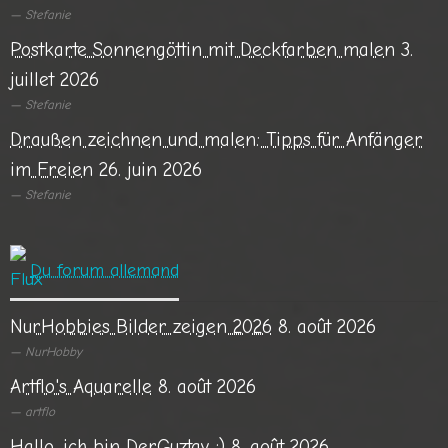
Stefanie
Postkarte Sonnengöttin mit Deckfarben malen
3.
juillet 2026
Stefanie
Draußen zeichnen und malen: Tipps für Anfänger
im Freien
26. juin 2026
Stefanie
Du forum allemand
NurHobbies Bilder zeigen 2026
8. août 2026
NurHobby
Artflo's Aquarelle
8. août 2026
artflo
Hallo, ich bin DerGuztav ;)
8. août 2026