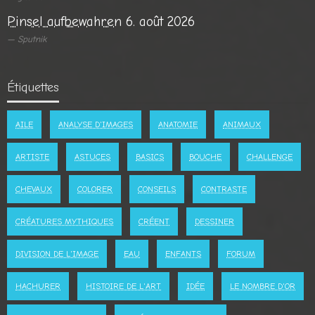
Pinsel aufbewahren
6. août 2026
Sputnik
Étiquettes
AILE
ANALYSE D'IMAGES
ANATOMIE
ANIMAUX
ARTISTE
ASTUCES
BASICS
BOUCHE
CHALLENGE
CHEVAUX
COLORER
CONSEILS
CONTRASTE
CRÉATURES MYTHIQUES
CRÉENT
DESSINER
DIVISION DE L'IMAGE
EAU
ENFANTS
FORUM
HACHURER
HISTOIRE DE L'ART
IDÉE
LE NOMBRE D'OR