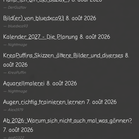
DerGuztav
Bild(er) von bluedxca93
8. août 2026
bluedxca93
Kalender 2027 - Die Planung
8. août 2026
Nightmage
KreaPuffins Skizzen, ältere Bilder und diverses
8.
août 2026
KreaPuffin
Aquarellmalerei
8. août 2026
Nightmage
Augen richtig trainieren lernen
7. août 2026
Alex1979
Ab 2026: Warum sich nicht auch mal was gönnen?
7. août 2026
gast0322