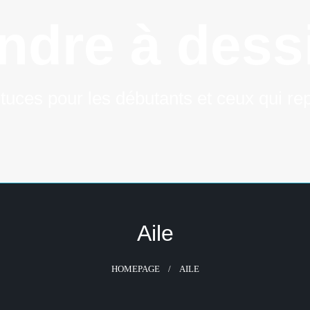
ndre à dessi
tuces pour les débutants et ceux qui rep
Aile
HOMEPAGE
AILE