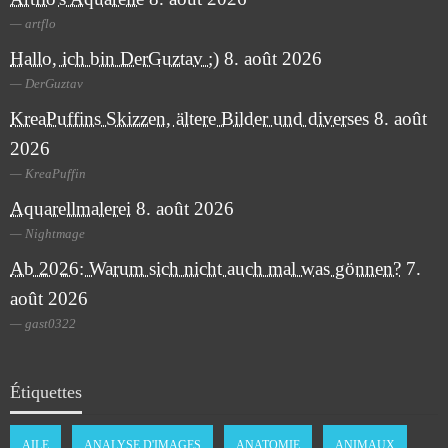
artflo
Hallo, ich bin DerGuztav ;)
8. août 2026
DerGuztav
KreaPuffins Skizzen, ältere Bilder und diverses
8. août
2026
KreaPuffin
Aquarellmalerei
8. août 2026
Nightmage
Ab 2026: Warum sich nicht auch mal was gönnen?
7.
août 2026
gast0322
Étiquettes
AILE
ANALYSE D'IMAGES
ANATOMIE
ANIMAUX